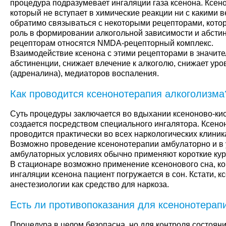
процедура подразумевает ингаляции газа ксенона. Ксен
который не вступает в химические реакции ни с какими 
обратимо связываться с некоторыми рецепторами, кот
роль в формировании алкогольной зависимости и абстин
рецепторам относятся NMDA-рецепторный комплекс.
Взаимодействие ксенона с этими рецепторами в значит
абстиненции, снижает влечение к алкоголю, снижает ур
(адреналина), медиаторов воспаления.
Как проводится ксенонотерапия алкоголизма
Суть процедуры заключается во вдыхании ксеноново-ки
создается посредством специального ингалятора. Ксено
проводится практически во всех наркологических клиник
Возможно проведение ксенонотерапии амбулаторно и в 
амбулаторных условиях обычно применяют короткие курс
В стационаре возможно применение ксенонового сна, ко
ингаляции ксенона пациент погружается в сон. Кстати, к
анестезиологии как средство для наркоза.
Есть ли противопоказания для ксенонотерап
Процедура в целом безопасна, но для контроля состоян