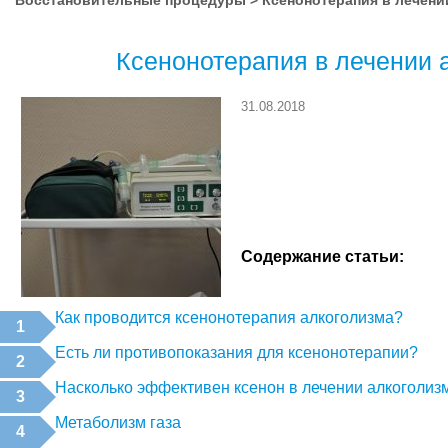
Восстановительные процедуры
>
Ксенонотерапия в лечени
Ксенонотерапия в лечении 
31.08.2018
Содержание статьи:
Как проводится ксенонотерапия алкоголизма?
Есть ли противопоказания для ксенонотерапии?
Насколько эффективен ксенон в лечении алкоголиз
Метаболизм газа