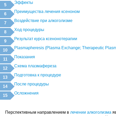
Эффекты
Преимущества лечения ксеноном
Воздействие при алкоголизме
Ход процедуры
Результат курса ксенонотерапии
Plasmapheresis (Plasma Exchange; Therapeutic Plas
Показания
Схема плазмафереза
Подготовка к процедуре
После процедуры
Осложнения
Перспективным направлением в
лечении алкоголизма
яв