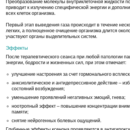
Преобразование молекулы внутриклеточной жидкости п
приводит к излучению специфической энергии и дополн
всех клеток организма.
Первый этап выведения газа происходит в течение неск
легких, а полноценное очищение организма длится около
участвуют органы выделительных систем.
Эффекты
После терапевтического сеанса при любой патологии па
энергии, бодрости и жизненных сил, при этом отмечает:
улучшение настроения за счет гормонального всплес
анксиолитическое и антидепрессивное действие – из
состояний возбуждения;
уменьшение проявлений негативных эмоций, гнева;
ноотропный эффект – повышение концентрации внима
памяти;
снятие нейрогенных болевых ощущений.
Глубинные эффекты ксенона проявляются в антигипокси