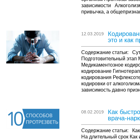
зависимости Алкоголизм
привычка, а общепризна
заболевание, занесенно
патологий. Оно характер
спиртосодержащим …
Кодировани
12.03.2019
это и как 
Содержание статьи: Сут
Подготовительный этап 
Медикаментозное кодир
кодирование Гипнотерап
кодирования Рефлексот
кодировки от алкоголиз
зависимость давно призн
серьезным заболеванием
когда нервная система п
воспринимать этиловый 
Как быстро
08.02.2019
компонент …
врача-нар
Содержание статьи: Как 
На длительный срок Как 