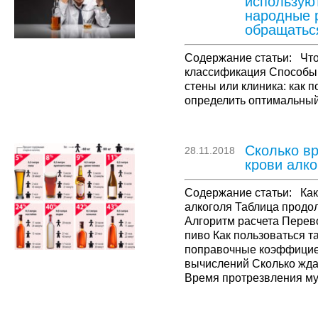
используют
народные 
обращатьс
Содержание статьи: Что 
классификация Способы
стены или клиника: как п
определить оптимальный
Самостоятельно Народн
медикаментов Комбинир
медицинском учреждени
Сколько в
28.11.2018
Вывод из запоя – это со
крови алко
Содержание статьи: Ка
алкоголя Таблица продо
Алгоритм расчета Перево
пиво Как пользоваться т
поправочные коэффицие
вычислений Сколько жда
Время протрезвления му
женщина Вопрос, через 