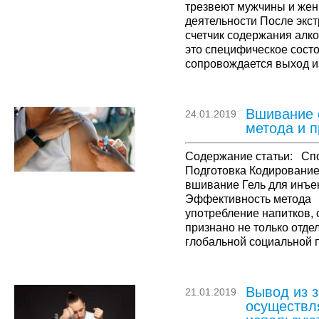
трезвеют мужчины и же
деятельности После экс
счетчик содержания алк
это специфическое сост
сопровождается выход и
биохимических реакций 
употребления напитков 
Вшивание о
24.01.2019
метода и 
Содержание статьи: Сп
Подготовка Кодирование
вшивание Гель для инъ
Эффективность метода 
употребление напитков,
признано не только отде
глобальной социальной 
физическая зависимость,
эффектами этилового спи
необходимости постоян
Вывод из з
21.01.2019
осуществля