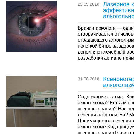
Лазерное 
23.09.2018
эффективн
алкогольн
Врачи-наркологи — одни 
отворачивается от челов
страдающего алкоголизм
нелегкой битве за здоро
дополняют лечебный арс
разработки активно прим
обратившегося за помощ
хронической, химической
зависимости. Среди пер
Ксеноноте
31.08.2018
…
алкоголиз
Содержание статьи: Как
алкоголизма? Есть ли п
ксенонотерапии? Наскол
лечении алкоголизма? М
Преимущества лечения к
алкоголизме Ход процед
ксенонотерапии Plasmaph