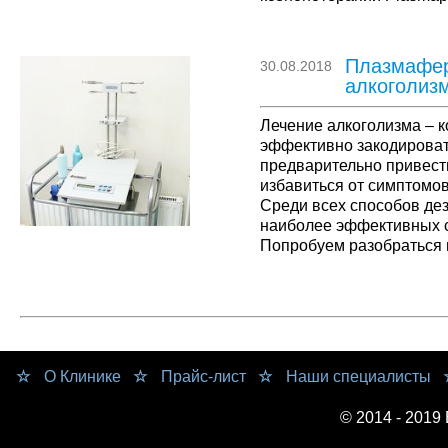
Therapeutic Plasma Exc
плазмафереза Подготовк
процедуры Осложнения
Плазмафер
30.08.2018
направлением …
алкоголиз
Лечение алкоголизма – 
эффективно закодироват
предварительно привести
избавиться от симптомов
Среди всех способов де
наиболее эффективных с
Попробуем разобраться п
организма При злоупотр
организме накапливаетс
продуктов его распада,
О Клинике
Прайс-лист
Наши специалисты
© 2014 - 2019