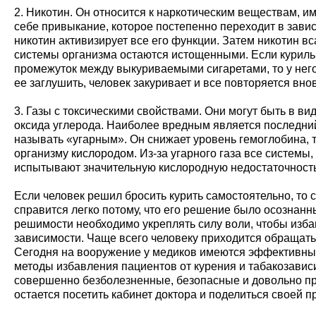
2. Никотин. Он относится к наркотическим веществам, и
себе привыкание, которое постепенно переходит в завис
никотин активизирует все его функции. Затем никотин вс
системы организма остаются истощенными. Если курил
промежуток между выкуриваемыми сигаретами, то у нег
ее заглушить, человек закуривает и все повторяется внов
3. Газы с токсическими свойствами. Они могут быть в ви
оксида углерода. Наиболее вредным является последний
называть «угарным». Он снижает уровень гемоглобина, 
организму кислородом. Из-за угарного газа все системы,
испытывают значительную кислородную недостаточность
Если человек решил бросить курить самостоятельно, то 
справится легко потому, что его решение было осознанн
решимости необходимо укреплять силу воли, чтобы изба
зависимости. Чаще всего человеку приходится обращать
Сегодня на вооружение у медиков имеются эффективны
методы избавления пациентов от курения и табакозавис
совершенно безболезненные, безопасные и довольно пр
остается посетить кабинет доктора и поделиться своей п