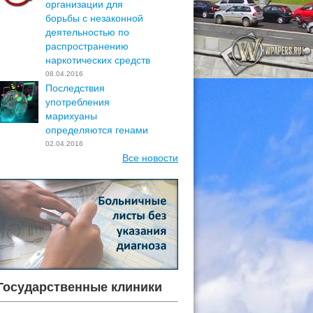
организации для
борьбы с незаконной
деятельностью по
распространению
наркотических средств
08.04.2016
Последствия
употребления
марихуаны
определяются генами
02.04.2016
Все новости
Государственные клиники