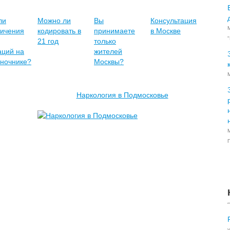
ли
Можно ли
Вы
Консультация
ничения
кодировать в
принимаете
в Москве
21 год
только
аций на
жителей
оночнике?
Москвы?
М
Наркология в Подмосковье
П
у