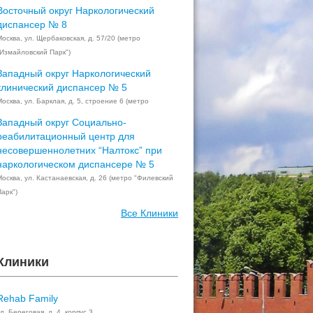
Восточный округ Наркологический
диспансер № 8
Москва, ул. Щербаковская, д. 57/20 (метро
"Измайловский Парк")
Западный округ Наркологический
клинический диспансер № 5
осква, ул. Барклая, д. 5, строение 6 (метро
Западный округ Социально-
реабилитационный центр для
несовершеннолетних “Налтокс” при
наркологическом диспансере № 5
Москва, ул. Кастанаевская, д. 26 (метро "Филевский
арк")
Все Клиники
Клиники
Rehab Family
л. Береговая, д. 4, корпус 3,