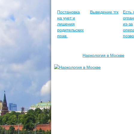
Постановка
Выведение тгк
Есть 
на учет и
огра
лишения
из-за
родительских
опер
прав.
позв
Наркология в Москве