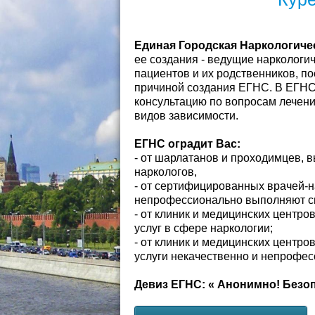
Единая Городская Наркологиче
ее создания - ведущие наркологи
пациентов и их родственников, п
причиной создания ЕГНС. В ЕГНС
консультацию по вопросам лечени
видов зависимости.
ЕГНС оградит Вас:
- от шарлатанов и проходимцев,
наркологов,
- от сертифицированных врачей-н
непрофессионально выполняют св
- от клиник и медицинских центр
услуг в сфере наркологии;
- от клиник и медицинских центр
услуги некачественно и непрофес
Девиз ЕГНС: « Анонимно! Безо