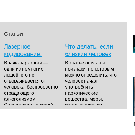
Статьи
Лазерное
Что делать, если
кодирование:
близкий человек
высокая
стал
Врачи-наркологи —
В статье описаны
эффективность при
наркозависимым?
одни из немногих
признаки, по которым
людей, кто не
можно определить, что
лечении
отворачивается от
человек начал
алкогольной
человека, беспросветно
употреблять
зависимости
страдающего
наркотические
алкоголизмом.
вещества, меры,
Специалисты в своей
которые следует
нелегкой битве...
предпринять родств...