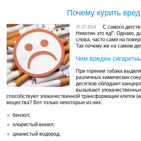
Почему курить вре
С самого детств
25.07.2014
Никотин это яд!”. Однако, 
слова, часто сами на пове
Так почему же на самом де
Чем вреден сигаретн
При горении табака выделя
различных химических соед
десятков обладают канцер
вызывают злокачественные 
способствуют злокачественной трансформации клеток (ко
вещества? Вот только некоторые из них:
бензол;
хлористый винил;
цианистый водород;