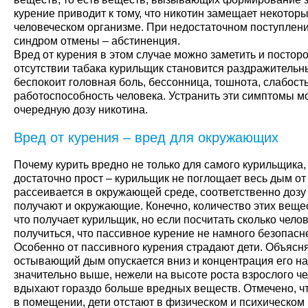
курение приводит к тому, что никотин замещает некотор
человеческом организме. При недостаточном поступлени
синдром отмены – абстиненция.
Вред от курения в этом случае можно заметить и постор
отсутствии табака курильщик становится раздражитель
беспокоит головная боль, бессонница, тошнота, слабост
работоспособность человека. Устранить эти симптомы м
очередную дозу никотина.
Вред от курения – вред для окружающих
Почему курить вредно не только для самого курильщика,
достаточно прост – курильщик не поглощает весь дым от 
рассеивается в окружающей среде, соответственно дозу
получают и окружающие. Конечно, количество этих веще
что получает курильщик, но если посчитать сколько челов
получиться, что пассивное курение не намного безопасн
Особенно от пассивного курения страдают дети. Объясня
остывающий дым опускается вниз и концентрация его на
значительно выше, нежели на высоте роста взрослого че
вдыхают гораздо больше вредных веществ. Отмечено, что
в помещении, дети отстают в физическом и психическом 