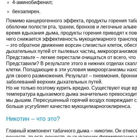
4-аминобифенил;
бензапирен.
Помимо канцерогенного эффекта, продукты горения таб
оболочки полости рта, трахеи, бронхов и легочные альв
время вдыхания дыма, продукты горения приводят к пов
чего снижается эффективность мукоцилиарного транспо
– это обратное движение ворсин слизистых клеток, об
дыхательных путей от пылевых частиц, микроорганизмов
Представьте – легкие перестали очищаться от всего, чт
Представили? В результате этого в нижних отделах скапл
клетки. Попадающие в эти условия микроорганизмы нах
для своего размножения. Результат – пневмония, бронхи
заболеваний верхних дыхательных путей.
Но не только поэтому курить вредно. Существуют еще 
температура вдыхаемого дыма значительно превосходит
мы дышим. Пересушенный горячий воздух повреждает сл
больше усугубляет качество мукоцилиарногоклиренса.
Никотин – что это?
Главный компонент табачного дыма – никотин. Он отнес
веществ, то есть веществ, вызывающих формирование 