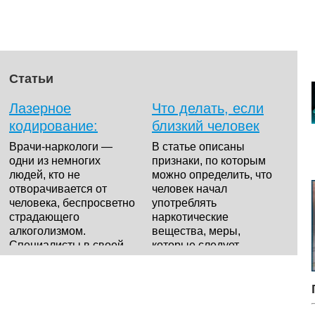
Статьи
Лазерное
Что делать, если
кодирование:
близкий человек
высокая
стал
Врачи-наркологи —
В статье описаны
эффективность при
наркозависимым?
одни из немногих
признаки, по которым
людей, кто не
можно определить, что
лечении
отворачивается от
человек начал
алкогольной
человека, беспросветно
употреблять
зависимости
страдающего
наркотические
алкоголизмом.
вещества, меры,
Специалисты в своей
которые следует
нелегкой битве...
предпринять родств...