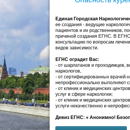
Единая Городская Наркологиче
ее создания - ведущие наркологи
пациентов и их родственников, п
причиной создания ЕГНС. В ЕГНС
консультацию по вопросам лечени
видов зависимости.
ЕГНС оградит Вас:
- от шарлатанов и проходимцев,
наркологов,
- от сертифицированных врачей-н
непрофессионально выполняют св
- от клиник и медицинских центр
услуг в сфере наркологии;
- от клиник и медицинских центр
услуги некачественно и непрофес
Девиз ЕГНС: « Анонимно! Безо