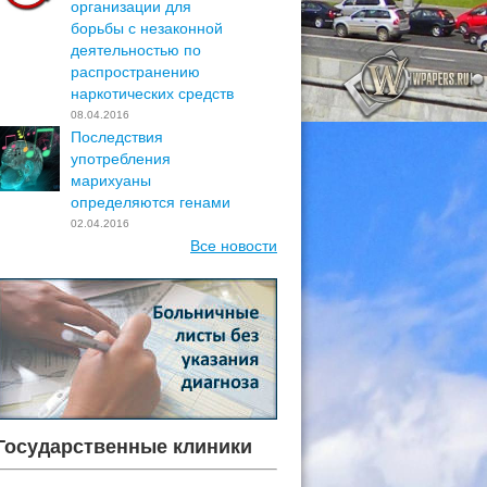
организации для
борьбы с незаконной
деятельностью по
распространению
наркотических средств
08.04.2016
Последствия
употребления
марихуаны
определяются генами
02.04.2016
Все новости
Государственные клиники