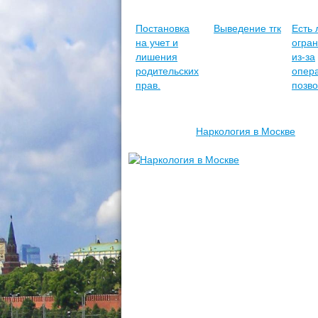
Постановка
Выведение тгк
Есть 
на учет и
огра
лишения
из-за
родительских
опер
прав.
позв
Наркология в Москве