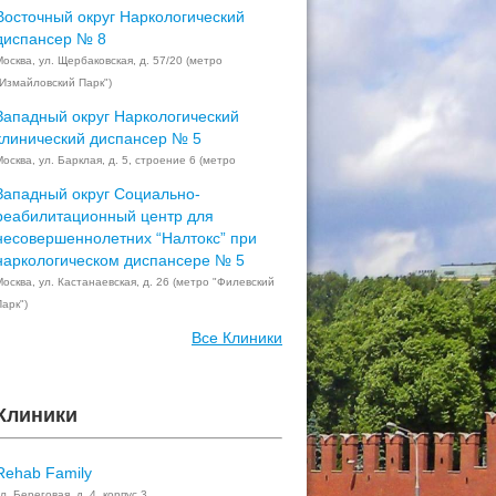
Восточный округ Наркологический
диспансер № 8
Москва, ул. Щербаковская, д. 57/20 (метро
"Измайловский Парк")
Западный округ Наркологический
клинический диспансер № 5
осква, ул. Барклая, д. 5, строение 6 (метро
Западный округ Социально-
реабилитационный центр для
несовершеннолетних “Налтокс” при
наркологическом диспансере № 5
Москва, ул. Кастанаевская, д. 26 (метро "Филевский
арк")
Все Клиники
Клиники
Rehab Family
л. Береговая, д. 4, корпус 3,