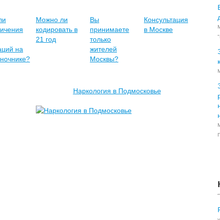
ли
Можно ли
Вы
Консультация
ничения
кодировать в
принимаете
в Москве
21 год
только
аций на
жителей
оночнике?
Москвы?
М
Наркология в Подмосковье
П
у