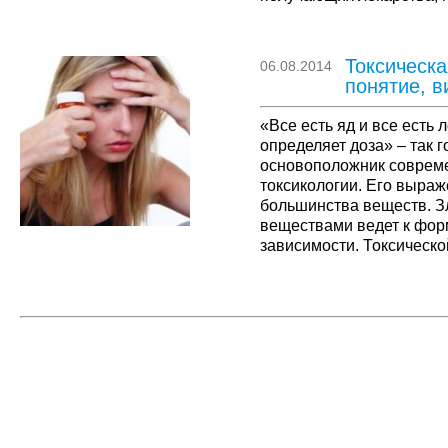
отмечается ухудшение с
сравнивают медикаменто
наркоманией или токсик
Токсическа
06.08.2014
понятие, в
«Все есть яд и все есть 
определяет доза» – так 
основоположник соврем
токсикологии. Его выра
большинства веществ. 
веществами ведет к фор
зависимости. Токсическо
патологическое влечени
веществ с целью достиж
…