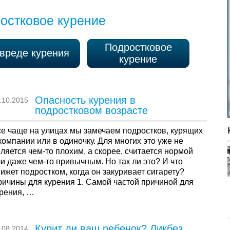
остковое курение
Подростковое
вреде курения
курение
Опасность курения в
.10.2015
подростковом возрасте
е чаще на улицах мы замечаем подростков, курящих
компании или в одиночку. Для многих это уже не
ляется чем-то плохим, а скорее, считается нормой
и даже чем-то привычным. Но так ли это? И что
ижет подростком, когда он закуривает сигарету?
ичины для курения 1. Самой частой причиной для
рения, …
Курит ли ваш ребенок? Ликбез
.08.2014