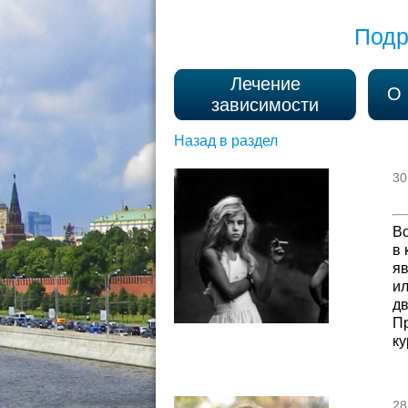
Подр
Лечение
О 
зависимости
Назад в раздел
30
Вс
в 
яв
ил
дв
Пр
ку
28