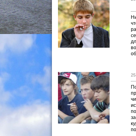
Ни
чт
ра
се
дл
во
об
П
25
По
пр
чи
ис
по
за
к
по
о