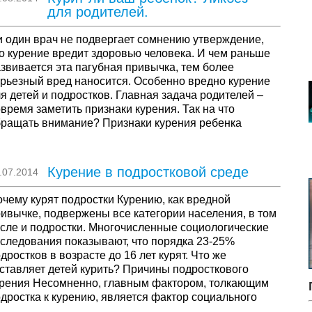
для родителей.
 один врач не подвергает сомнению утверждение,
о курение вредит здоровью человека. И чем раньше
звивается эта пагубная привычка, тем более
рьезный вред наносится. Особенно вредно курение
я детей и подростков. Главная задача родителей –
время заметить признаки курения. Так на что
ращать внимание? Признаки курения ребенка
ризнак первый – …
Курение в подростковой среде
.07.2014
чему курят подростки Курению, как вредной
ивычке, подвержены все категории населения, в том
сле и подростки. Многочисленные социологические
следования показывают, что порядка 23-25%
дростков в возрасте до 16 лет курят. Что же
ставляет детей курить? Причины подросткового
урения Несомненно, главным фактором, толкающим
дростка к курению, является фактор социального
кружения. Постоянный …