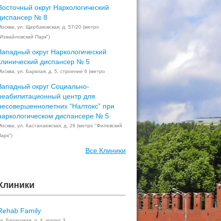
Восточный округ Наркологический
диспансер № 8
Москва, ул. Щербаковская, д. 57/20 (метро
"Измайловский Парк")
Западный округ Наркологический
клинический диспансер № 5
осква, ул. Барклая, д. 5, строение 6 (метро
Западный округ Социально-
реабилитационный центр для
несовершеннолетних “Налтокс” при
наркологическом диспансере № 5
Москва, ул. Кастанаевская, д. 26 (метро "Филевский
арк")
Все Клиники
Клиники
Rehab Family
л. Береговая, д. 4, корпус 3,