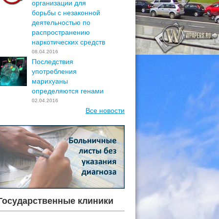
организации для
борьбы с незаконной
деятельностью по
распространению
наркотических средств
08.04.2016
Последствия
употребления
марихуаны
определяются генами
02.04.2016
Все новости
Государственные клиники